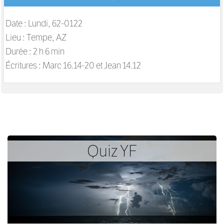
Date : Lundi, 62-0122
Lieu : Tempe, AZ
Durée : 2 h 6 min
Écritures :
Marc 16.14-20 et Jean 14.12
Quiz YF