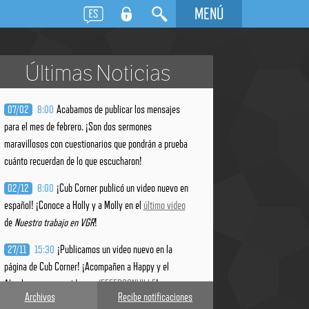
MENÚ
Últimas Noticias
Acabamos de publicar los mensajes
07/02
8:00
para el mes de febrero. ¡
Son dos sermones
maravillosos con
cuestionarios
que pondrán a prueba
cuánto recuerdan de lo que escucharon!
¡Cub Corner publicó un video nuevo en
02/12
8:00
español! ¡Conoce a Holly y a Molly en el
último video
de
Nuestro trabajo en VGR
!
¡Publicamos un video nuevo en la
27/11
15:30
página de Cub Corner! ¡Acompañen a Happy y el
Abuelo en un recorrido por
JEFFERSONVILLE
!
Archivos
Recibe notificaciones