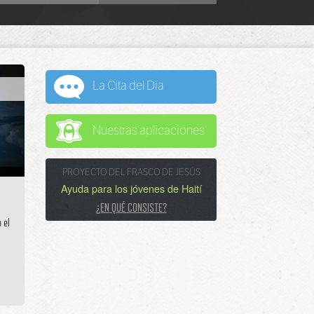
Hace poco, se registraron en YF
14/11
9:00
decenas de jóvenes de 11 países: Estados Unidos,
México, Filipinas, Colombia, Rusia, Congo, República
Democrática del Congo, Guyana, Trinidad y Tobago,
Camerún e India. ¡Bienvenidos a Young Foundations!
La Cita del Día
Comentarios del artículo
“Still Waters,
08/11
9:00
algo especial”
: Pude sentir la Presencia del Señor. Me
Nuestras aplicaciones
parece que fue durante el tercer campamento cuando
recibí el bautismo del Espíritu Santo al escuchar el
mismo sermón que los jóvenes en Still Waters. Fue
PROYECTO DEL FRASCO DE JESÚS
Ayuda para los jóvenes de Haití
una experiencia maravillosa que se prolongó por días
y hoy la perdurable Presencia del Señor sigue
¿EN QUÉ CONSISTE?
morando en mi interior. Australia
 el
Una madre nos envió esta linda
03/11
9:00
fotografía, de lo mucho que su hijo disfruta el libro
La
madre zarigüeya
. Es tan dulce que tuvimos que
compartirla.