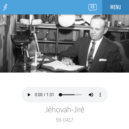
MENU
Jéhovah-Jiré
59-0417