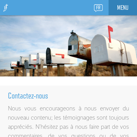
MENU
Contactez-nous
Nous vous encourageons à nous envoyer du
nouveau contenu; les témoignages sont toujours
appréciés. N’hésitez pas à nous faire part de vos
commentaires, de vos questions ou de vos