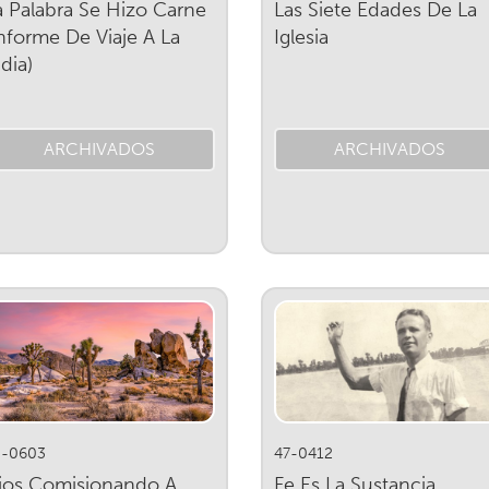
a Palabra Se Hizo Carne
Las Siete Edades De La
Informe De Viaje A La
Iglesia
dia)
ARCHIVADOS
ARCHIVADOS
3-0603
47-0412
ios Comisionando A
Fe Es La Sustancia