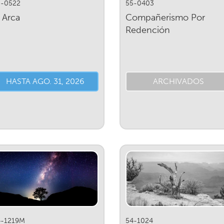
5-0522
55-0403
l Arca
Compañerismo Por
Redención
HASTA AGO. 31, 2026
ARCHIVADOS
4-1219M
54-1024