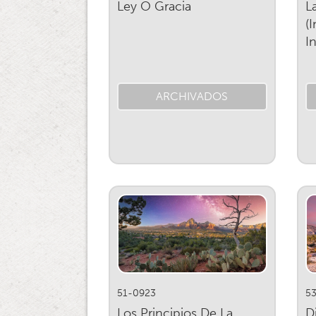
Ley O Gracia
L
(
In
ARCHIVADOS
51-0923
5
Los Principios De La
D