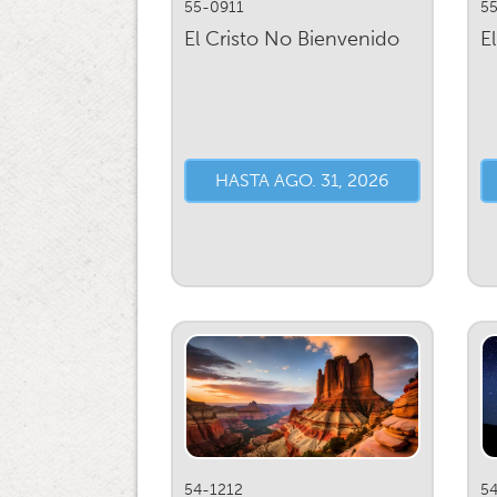
55-0911
5
El Cristo No Bienvenido
E
HASTA AGO. 31, 2026
54-1212
5