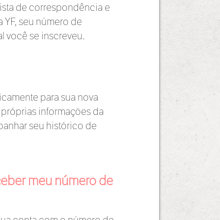
ista de correspondência e
na YF, seu número de
l você se inscreveu.
icamente para sua nova
as próprias informações da
anhar seu histórico de
receber meu número de
ar sua conta com o número de