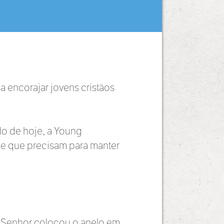
 encorajar jovens cristãos
do de hoje, a Young
 de que precisam para manter
 Senhor colocou o anelo em