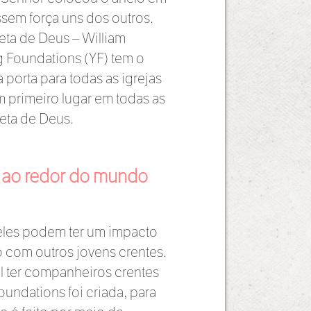
ssem força uns dos outros.
eta de Deus – William
g Foundations (YF) tem o
 porta para todas as igrejas
primeiro lugar em todas as
eta de Deus.
 ao redor do mundo
 eles podem ter um impacto
 com outros jovens crentes.
el ter companheiros crentes
undations foi criada, para