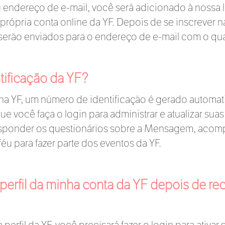
endereço de e-mail, você será adicionado à nossa l
a própria conta online da YF. Depois de se inscrever 
a serão enviados para o endereço de e-mail com o qua
tificação da YF?
na YF, um número de identificação é gerado automat
que você faça o login para administrar e atualizar su
sponder os questionários sobre a Mensagem, acomp
féu para fazer parte dos eventos da YF.
 perfil da minha conta da YF depois de 
 perfil da YF, você precisará fazer o login para ativ