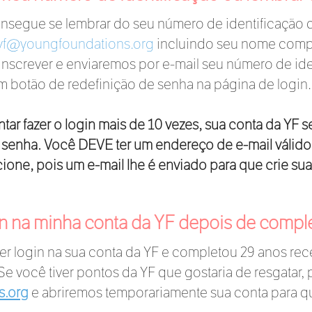
segue se lembrar do seu número de identificação da
yf@youngfoundations.org
incluindo seu nome compl
 inscrever e enviaremos por e-mail seu número de ide
 botão de redefinição de senha na página de login.
ar fazer o login mais de 10 vezes, sua conta da YF 
ua senha. Você DEVE ter um endereço de e-mail válido
ione, pois um e-mail lhe é enviado para que crie su
in na minha conta da YF depois de compl
r login na sua conta da YF e completou 29 anos re
. Se você tiver pontos da YF que gostaria de resgatar, 
s.org
e abriremos temporariamente sua conta para q