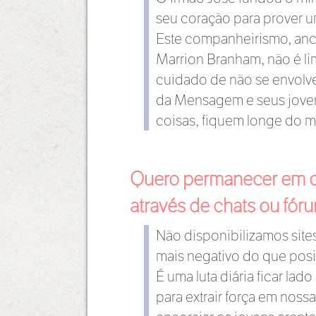
seu coração para prover u
Este companheirismo, anco
Marrion Branham, não é li
cuidado de não se envolver
da Mensagem e seus joven
coisas, fiquem longe do m
Quero permanecer em c
através de chats ou fór
Não disponibilizamos site
mais negativo do que posi
É uma luta diária ficar l
para extrair força em nos