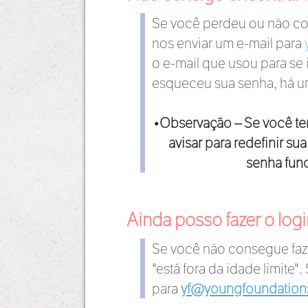
Se você perdeu ou não con
nos enviar um e-mail para
o e-mail que usou para se
esqueceu sua senha, há um
•Observação – Se você tent
avisar para redefinir s
senha func
Ainda posso fazer o log
Se você não consegue faze
"está fora da idade limite"
para
yf@youngfoundation