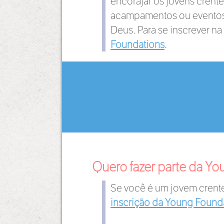
encorajar os jovens crent
acampamentos ou eventos p
Deus. Para se inscrever na 
Foundations
.
Quero fazer parte da Yo
Se você é um jovem crente
inscrição da Young Found