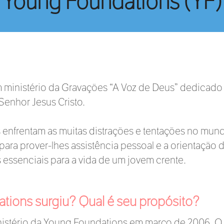
Young Foundations (YF)
ministério da Gravações “A Voz de Deus” dedicado a
enhor Jesus Cristo.
 enfrentam as muitas distrações e tentações no mun
para prover-lhes assistência pessoal e a orientação
 essenciais para a vida de um jovem crente.
ions surgiu? Qual é seu propósito?
nistério da Young Foundations em março de 2006. O