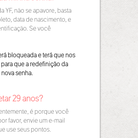
 YF, não se apavore, basta
eto, data de nascimento, e
ntificação. Se você
será bloqueada e terá que nos
 para que a redefinição da
a nova senha.
etar 29 anos?
centemente, é porque você
por favor, envie um e-mail
ue use seus pontos.