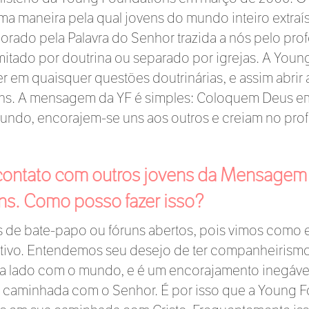
ma maneira pela qual jovens do mundo inteiro extraí
rado pela Palavra do Senhor trazida a nós pelo prof
mitado por doutrina ou separado por igrejas. A Youn
 em quaisquer questões doutrinárias, e assim abrir a
s. A mensagem da YF é simples: Coloquem Deus em 
undo, encorajem-se uns aos outros e creiam no prof
ontato com outros jovens da Mensagem
uns. Como posso fazer isso?
s de bate-papo ou fóruns abertos, pois vimos como
tivo. Entendemos seu desejo de ter companheirismo
ado a lado com o mundo, e é um encorajamento inegáv
sa caminhada com o Senhor. É por isso que a Young Fo