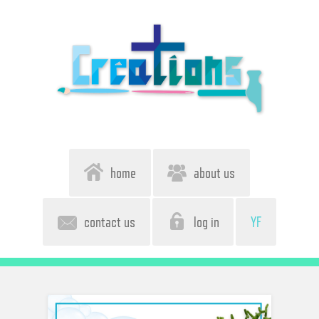
home
about us
contact us
log in
YF