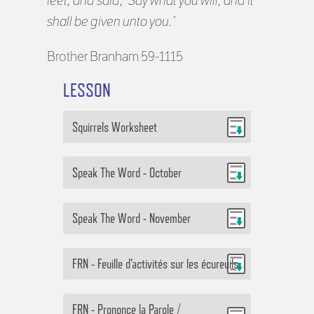
feet, and said, ‘Say what you will, and it
shall be given unto you.’
Brother Branham 59-1115
LESSON
Squirrels Worksheet
Speak The Word - October
Speak The Word - November
FRN - Feuille d’activités sur les écureuils
FRN - Prononce la Parole /